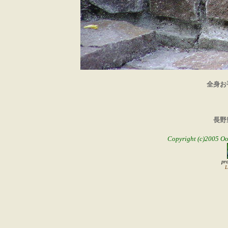
全身お
長野
Copyright (c)2005 Oor
pr
L