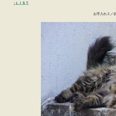
↑ＬＩＳＴ
お手入れ２／自